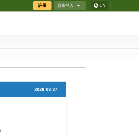
賣家登入
註冊
EN
廠商專區
廠商專區APP
ECShop 後台
採購商數位贈禮券
2026-03-27
」。