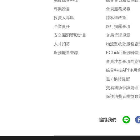
關於綠界科技
綠界會員服務條款
專業證書
會員服務規範
投資人專區
隱私權政策
企業責任
銀行揭露事項
安全漏洞獎勵計畫
交易管理規章
人才招募
物流暨收款服務處
服務能量登錄
ECTicket服務條款
會員注意事項同意
綠界科技API使用
退 / 換貨提醒
交易糾紛爭議處理
保護消費者權益政
追蹤我們