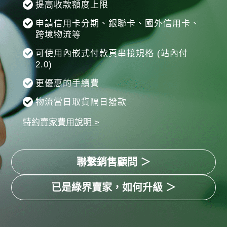
提高收款額度上限
申請信用卡分期、銀聯卡、國外信用卡、
跨境物流等
可使用內嵌式付款頁串接規格 (站內付
2.0)
更優惠的手續費
物流當日取貨隔日撥款
特約賣家費用說明 >
聯繫銷售顧問 ＞
已是綠界賣家，如何升級 ＞