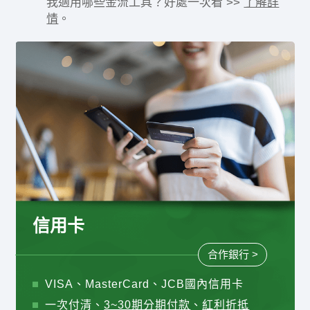
我適用哪些金流工具？好處一次看 >>
了解詳
情
。
信用卡
合作銀行 >
VISA、MasterCard、JCB國內信用卡
一次付清、
3~30期分期付款
、
紅利折抵