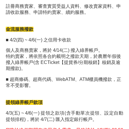
註冊商務賣家、審查實質受益人資料、修改賣家資料、申
請收款服務、申請特約賣家、續約服務。
金流服務撥款
■ 4/2(四) ~ 4/6(一) 之信用卡收款
個人及商務賣家，將於 4/14(二) 撥入綠界帳戶。
特約賣家，將依照各合約載明之撥款天期，於農曆年假後
撥入綠界帳戶(含 ECTicket【提貨券/分期核銷】核銷及逾
期撥款)。
■ 超商條碼、超商代碼、WebATM、ATM櫃員機撥款，正
常不受影響。
提領綠界帳戶款項
4/3(五) ~ 4/6(一) 提領之款項(含手動單次提領、設定自動
提領排程)，將於 4/7(二) 匯入指定銀行帳戶。