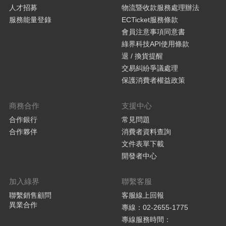
人才招募
物流暨收款服務處理辦法
服務能量登錄
ECTicket服務條款
會員注意事項同意書
綠界科技API使用條款
退 / 換貨提醒
交易糾紛爭議處理
保護消費者權益政策
商務合作
支援中心
合作銀行
常見問題
合作夥伴
消費者資料查詢
文件表單下載
開發者中心
加入綠界
聯繫客服
聯繫銷售顧問
客服線上回報
異業合作
專線：02-2655-1775
專線服務時間：