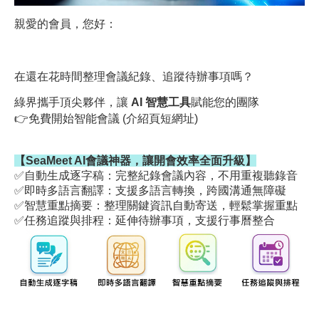
親愛的會員，您好：
在還在花時間整理會議紀錄、追蹤待辦事項嗎？
綠界攜手頂尖夥伴，讓
AI 智慧工具
賦能您的團隊
👉免費開始智能會議 (介紹頁短網址)
【
SeaMeet AI會議神器，讓開會效率全面升級】
✅自動生成逐字稿：完整紀錄會議內容，不用重複聽錄音
✅
即時多語言翻譯：支援多語言轉換，跨國溝通無障礙
✅
智慧重點摘要：整理關鍵資訊自動寄送，輕鬆掌握重點
✅
任務追蹤與排程：延伸待辦事項，支援行事曆整合