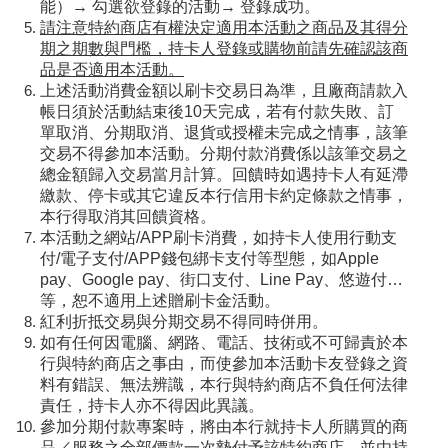
能）→ 勾選欲登錄的活動→ 登錄成功。
請注意特約商店有權決定適用本活動之商品及其得分
期之期數與門檻，持卡人登錄或購物前請先確認該商
品是否適用本活動。
上述活動消費金額以刷卡交易日為準，且廠商請款入
帳日須於活動結束後10天完成，若有付款失敗、訂
單取消、分期取消、退貨或授權未完成之情事，該筆
交易不得參加本活動。分期付款消費係以該筆交易之
總金額歸入交易當月計算。回饋時如遇持卡人有延滯
繳款、停卡或其它違反本行信用卡約定條款之情事，
本行得取消其回饋資格。
本活動之網站/APP刷卡消費，如持卡人使用行動支
付/電子支付/APP錢包綁卡支付等型態，如Apple
pay、Google pay、街口支付、Line Pay、悠遊付…
等，恕不適用上述贈刷卡金活動。
紅利折抵交易與分期交易不得同時併用。
如有任何因電腦、網路、電話、技術或不可歸責於本
行與特約商店之事由，而使參加本活動卡友登錄之資
料有錯誤、無法辨識，本行與特約商店不負任何法律
責任，持卡人亦不得因此異議。
參加分期付款專案時，將由本行就持卡人所購買的商
品／服務之全部價款一次墊付予該特約商店，並由持