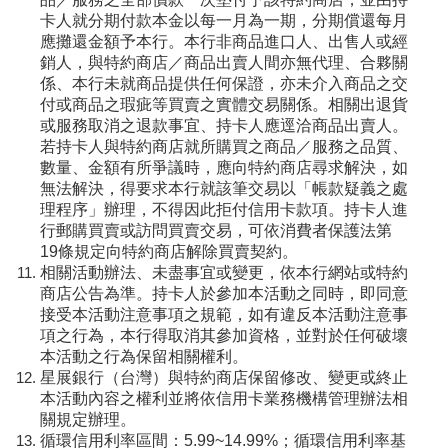
卡人就分期付款本金以每一月為一期，分期償還每月
應攤還金額予本行。本行非商品進口人、出售人或經
銷人，與特約商店／商品出賣人間亦無代理、合夥關
係、本行未就商品提供任何保證，亦未介入商品之交
付或商品之瑕疵等買賣之實體交易關係。相關出退貨
或服務取消之退款事宜、持卡人應逕洽商品出賣人。
若持卡人與特約商店就所購買之商品／服務之品質、
數量、金額有所爭議時，應向特約商店尋求解決，如
無法解決，得要求本行就該筆交易以「帳款疑義之處
理程序」辦理，不得因此拒付信用卡款項。持卡人進
行郵購買賣或訪問買賣交易，可依消費者保護法第
19條規定向特約商店解除買賣契約。
相關活動辦法、未盡事宜或變更，依本行網站或特約
商店公告為準。持卡人於參加本活動之同時，即同意
接受本活動注意事項之規範，如有違反本活動注意事
項之行為，本行得取消其參加資格，並對於任何破壞
本活動之行為保留相關權利。
星展銀行（台灣）與特約商店保留修改、變更或終止
本活動內容之權利並將依信用卡業務機構管理辦法相
關規定辦理。
循環信用利率區間：5.99~14.99%；循環信用利率基