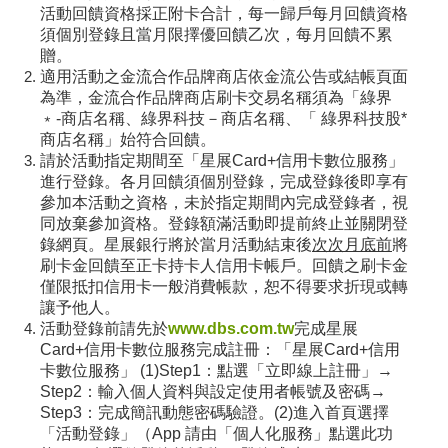
活動回饋資格採正附卡合計，每一歸戶每月回饋資格
須個別登錄且當月限擇優回饋乙次，每月回饋不累
贈。
適用活動之金流合作品牌商店依金流公告或結帳頁面
為準，金流合作品牌商店刷卡交易名稱須為「綠界
﹡-商店名稱、綠界科技－商店名稱、「 綠界科技股*
商店名稱」始符合回饋。
請於活動指定期間至「星展Card+信用卡數位服務」
進行登錄。各月回饋須個別登錄，完成登錄後即享有
參加本活動之資格，未於指定期間內完成登錄者，視
同放棄參加資格。登錄額滿活動即提前終止並關閉登
錄網頁。星展銀行將於當月活動結束後
次次月底前
將
刷卡金回饋至正卡持卡人信用卡帳戶。回饋之刷卡金
僅限抵扣信用卡一般消費帳款，恕不得要求折現或轉
讓予他人。
活動登錄前請先於
www.dbs.com.tw
完成星展
Card+信用卡數位服務完成註冊：「星展Card+信用
卡數位服務」 (1)Step1：點選「立即線上註冊」→
Step2：輸入個人資料與設定使用者帳號及密碼→
Step3：完成簡訊動態密碼驗證。(2)進入首頁選擇
「活動登錄」（App 請由「個人化服務」點選此功