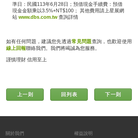
準日：民國113年6月28日；預借現金手續費：預借
現金金額乘以3.5%+NT$100； 其他費用請上星展網
站
www.dbs.com.tw
查詢詳情
如有任何問題，建議您先透過
常見問題
查詢，也歡迎使用
線上回報
聯絡我們。我們將竭誠為您服務。
謹慎理財 信用至上
上一則
回列表
下一則
關於我們
權益說明