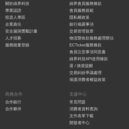
關於綠界科技
綠界會員服務條款
專業認證
會員服務規範
投資人專區
隱私權政策
企業責任
銀行揭露事項
安全漏洞獎勵計畫
交易管理規章
人才招募
物流暨收款服務處理辦法
服務能量登錄
ECTicket服務條款
會員注意事項同意書
綠界科技API使用條款
退 / 換貨提醒
交易糾紛爭議處理
保護消費者權益政策
商務合作
支援中心
合作銀行
常見問題
合作夥伴
消費者資料查詢
文件表單下載
開發者中心