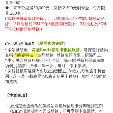
量 200名）
◆
單筆分期滿30,000元，
回饋
2,300元刷卡金（每月限
量 200名）
( 當月消費須當月登錄，1月活動於1/22下午3點整開始登
錄； 2月活動於2/24下午3點整開始登錄； 3月活動於3/24
下午3點整開始登錄 )
👉
活動詳情請見《
星展官方網站
》
* 本活動須至「
星展Card+信用卡數位服務
」
選擇登錄活動
名稱
「綠界科技」
進行登錄 ; 登錄名額有限，額滿即止。
* 本活動回饋資格採正附卡合計，每一歸戶每月回饋資格
須個別登錄且擇優回饋一次
，每月回饋不累贈。
* 需於結帳頁選擇有出現星展活動之付款方式(包含手持信
用卡刷卡及下載綠界Pay綁定信用卡付款)，始符合活動參
加資格。
【注意事項】
於指定金流合作品牌網站刷星展信用卡分期達指定門
檻並於指定期間內完成登錄，即可享刷卡金回饋。本