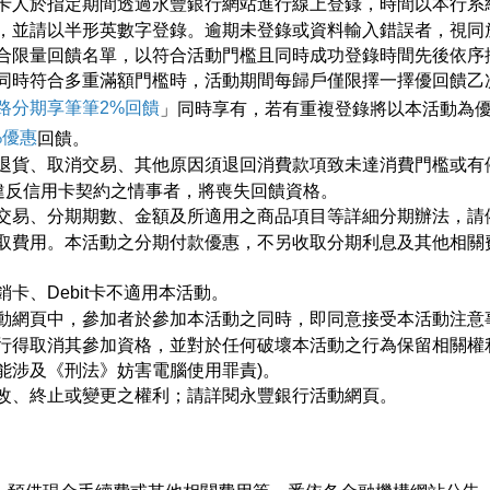
卡人於指定期間透過永豐銀行網站進行線上登錄，時間以本行系
，並請以半形英數字登錄。逾期未登錄或資料輸入錯誤者，視同
合限量回饋名單，以符合活動門檻且同時成功登錄時間先後依序
同時符合多重滿額門檻時，活動期間每歸戶僅限擇一擇優回饋乙
路分期享筆筆2%回饋
」同時享有，若有重複登錄將以本活動為
%優惠
回饋。
退貨、取消交易、其他原因須退回消費款項致未達消費門檻或有
他違反信用卡契約之情事者，將喪失回饋資格。
交易、分期期數、金額及所適用之商品項目等詳細分期辦法，請
取費用。本活動之分期付款優惠，不另收取分期利息及其他相關
卡、Debit卡不適用本活動。
動網頁中，參加者於參加本活動之同時，即同意接受本活動注意
行得取消其參加資格，並對於任何破壞本活動之行為保留相關權
能涉及《刑法》妨害電腦使用罪責)。
改、終止或變更之權利；請詳閱永豐銀行活動網頁。