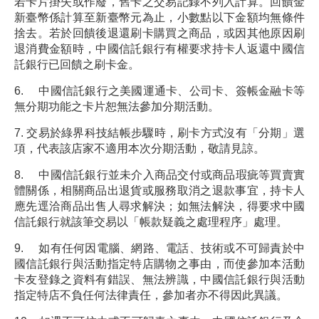
若卡片掛失或作廢，舊卡之交易記錄不列入計算。回饋金
新臺幣係計算至新臺幣元為止，小數點以下金額均無條件
捨去。若於回饋後退還刷卡購買之商品，或因其他原因刷
退消費金額時，中國信託銀行有權要求持卡人返還中國信
託銀行已回饋之刷卡金。
6. 中國信託銀行之美國運通卡、公司卡、簽帳金融卡等
無分期功能之卡片恕無法參加分期活動。
7. 交易於綠界科技結帳步驟時，刷卡方式沒有「分期」選
項，代表該店家不適用本次分期活動，敬請見諒。
8. 中國信託銀行並未介入商品交付或商品瑕疵等買賣實
體關係，相關商品出退貨或服務取消之退款事宜，持卡人
應先逕洽商品出售人尋求解決；如無法解決，得要求中國
信託銀行就該筆交易以「帳款疑義之處理程序」處理。
9. 如有任何因電腦、網路、電話、技術或不可歸責於中
國信託銀行與活動指定特店購物之事由，而使參加本活動
卡友登錄之資料有錯誤、無法辨識，中國信託銀行與活動
指定特店不負任何法律責任，參加者亦不得因此異議。