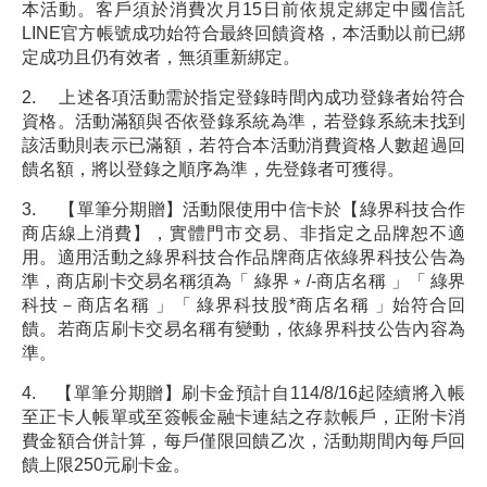
本活動。客戶須於消費次月15日前依規定綁定中國信託
LINE官方帳號成功始符合最終回饋資格，本活動以前已綁
定成功且仍有效者，無須重新綁定。
2. 上述各項活動需於指定登錄時間內成功登錄者始符合
資格。活動滿額與否依登錄系統為準，若登錄系統未找到
該活動則表示已滿額，若符合本活動消費資格人數超過回
饋名額，將以登錄之順序為準，先登錄者可獲得。
3. 【單筆分期贈】活動限使用中信卡於【綠界科技合作
商店線上消費】，實體門市交易、非指定之品牌恕不適
用。適用活動之綠界科技合作品牌商店依綠界科技公告為
準，商店刷卡交易名稱須為「 綠界﹡/-商店名稱 」「 綠界
科技－商店名稱 」「 綠界科技股*商店名稱 」始符合回
饋。若商店刷卡交易名稱有變動，依綠界科技公告內容為
準。
4. 【單筆分期贈】刷卡金預計自114/8/16起陸續將入帳
至正卡人帳單或至簽帳金融卡連結之存款帳戶，正附卡消
費金額合併計算，每戶僅限回饋乙次，活動期間內每戶回
饋上限250元刷卡金。