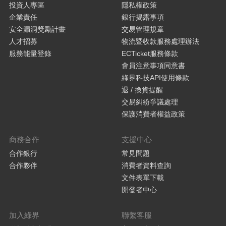
投資人專區
隱私權政策
企業責任
銀行揭露事項
安全漏洞獎勵計畫
交易管理規章
人才招募
物流暨收款服務處理辦法
服務能量登錄
ECTicket服務條款
會員注意事項同意書
綠界科技API使用條款
退 / 換貨提醒
交易糾紛爭議處理
保護消費者權益政策
商務合作
支援中心
合作銀行
常見問題
合作夥伴
消費者資料查詢
文件表單下載
開發者中心
加入綠界
聯繫客服