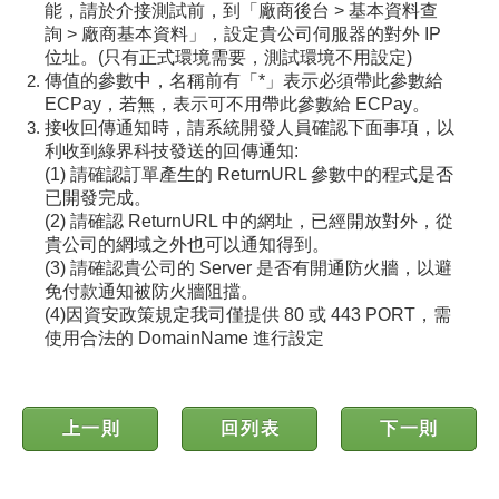
能，請於介接測試前，到「廠商後台 > 基本資料查
詢 > 廠商基本資料」，設定貴公司伺服器的對外 IP
位址。(只有正式環境需要，測試環境不用設定)
​傳值的參數中，名稱前有「*」表示必須帶此參數給
ECPay，若無，表示可不用帶此參數給 ECPay。
接收回傳通知時，請系統開發人員確認下面事項，以
利收到綠界科技發送的回傳通知:
(1) 請確認訂單產生的 ReturnURL 參數中的程式是否
已開發完成。
(2) 請確認 ReturnURL 中的網址，已經開放對外，從
貴公司的網域之外也可以通知得到。
(3) 請確認貴公司的 Server 是否有開通防火牆，以避
免付款通知被防火牆阻擋。
(4)因資安政策規定我司僅提供 80 或 443 PORT，需
使用合法的 DomainName 進行設定
上一則
回列表
下一則