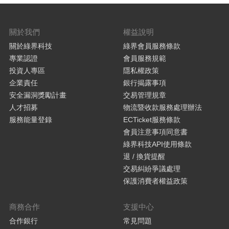
關於我們
權益說明
關於綠界科技
綠界會員服務條款
專業認證
會員服務規範
投資人專區
隱私權政策
企業責任
銀行揭露事項
安全漏洞獎勵計畫
交易管理規章
人才招募
物流暨收款服務處理辦法
服務能量登錄
ECTicket服務條款
會員注意事項同意書
綠界科技API使用條款
退 / 換貨提醒
交易糾紛爭議處理
保護消費者權益政策
商務合作
支援中心
合作銀行
常見問題