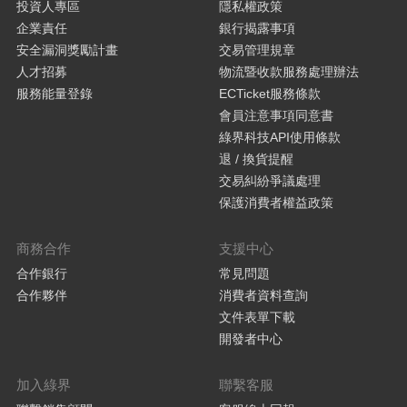
投資人專區
隱私權政策
企業責任
銀行揭露事項
安全漏洞獎勵計畫
交易管理規章
人才招募
物流暨收款服務處理辦法
服務能量登錄
ECTicket服務條款
會員注意事項同意書
綠界科技API使用條款
退 / 換貨提醒
交易糾紛爭議處理
保護消費者權益政策
商務合作
支援中心
合作銀行
常見問題
合作夥伴
消費者資料查詢
文件表單下載
開發者中心
加入綠界
聯繫客服